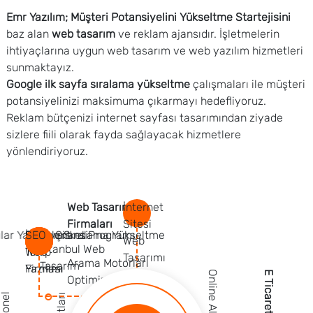
Emr Yazılım; Müşteri Potansiyelini Yükseltme Startejisini
baz alan
web tasarım
ve reklam ajansıdır. İşletmelerin
ihtiyaçlarına uygun web tasarım ve web yazılım hizmetleri
sunmaktayız.
Google ilk sayfa sıralama yükseltme
çalışmaları ile müşteri
potansiyelinizi maksimuma çıkarmayı hedefliyoruz.
Reklam bütçenizi internet sayfası tasarımından ziyade
sizlere fiili olarak fayda sağlayacak hizmetlere
yönlendiriyoruz.
Web Tasarım
İnternet
Firmaları
Sitesi
gle Sıralama Yükseltme
Avcılar Yazılım Şirketi
Esenyurt
Performans Programı
İş
SEO
Web
İstanbul Web
Web
Takip
Tasarımı
Arama Motorları
Tasarım
Firması
Yazılımı
Online Alışveriş
E Ticaret
Optimizasyonu